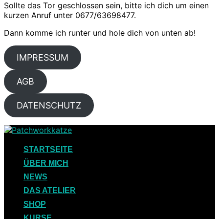
Sollte das Tor geschlossen sein, bitte ich dich um einen
kurzen Anruf unter 0677/63698477.
Dann komme ich runter und hole dich von unten ab!
IMPRESSUM
AGB
DATENSCHUTZ
Skip
to
content
STARTSEITE
ÜBER MICH
NEWS
DAS ATELIER
SHOP
KURSE