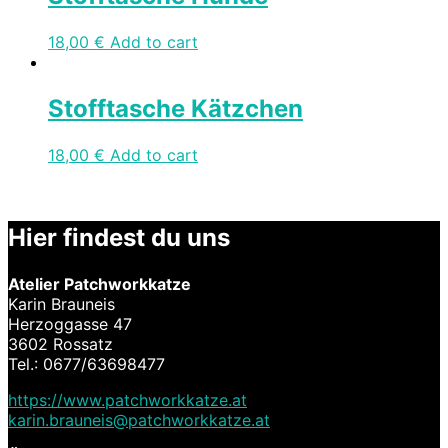
18,00
€
Add to cart
Stofftasche Kätzchen
18,00
€
Add to cart
Hier findest du uns
Atelier Patchworkkatze
Karin Brauneis
Herzoggasse 47
3602 Rossatz
Tel.: 0677/63698477
https://www.patchworkkatze.at
karin.brauneis@patchworkkatze.at