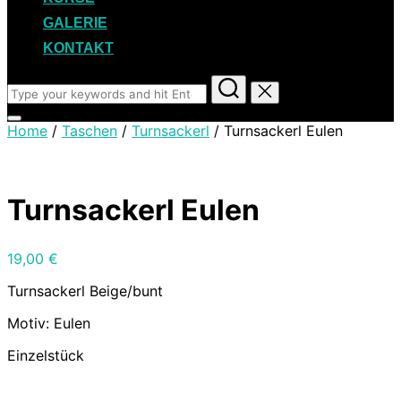
GALERIE
KONTAKT
Search
for:
Toggle
Home
/
Taschen
/
Turnsackerl
/ Turnsackerl Eulen
sidebar
&
navigation
Turnsackerl Eulen
19,00
€
Turnsackerl Beige/bunt
Motiv: Eulen
Einzelstück