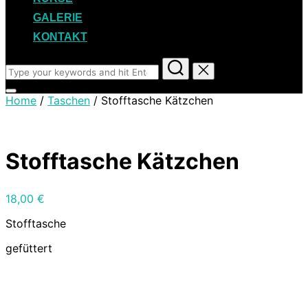
GALERIE
KONTAKT
Search
for:
Toggle
Home
/
Taschen
/ Stofftasche Kätzchen
sidebar
&
navigation
Stofftasche Kätzchen
18,00
€
Stofftasche
gefüttert