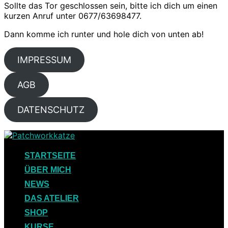
Sollte das Tor geschlossen sein, bitte ich dich um einen
kurzen Anruf unter 0677/63698477.
Dann komme ich runter und hole dich von unten ab!
IMPRESSUM
AGB
DATENSCHUTZ
Skip
to
content
STARTSEITE
ÜBER MICH
NEWS
DAS ATELIER
SHOP
KURSE