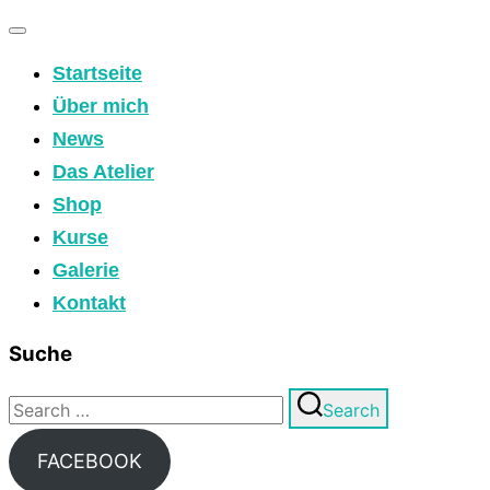
Toggle
Startseite
navigation
Über mich
News
Das Atelier
Shop
Kurse
Galerie
Kontakt
Suche
Search
Search
for:
FACEBOOK