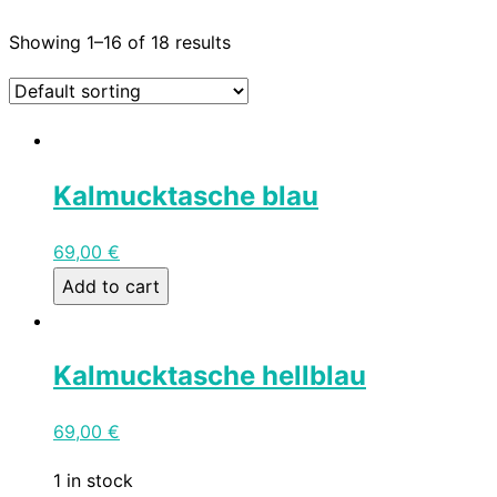
Showing 1–16 of 18 results
Kalmucktasche blau
69,00
€
Add to cart
Kalmucktasche hellblau
69,00
€
1 in stock