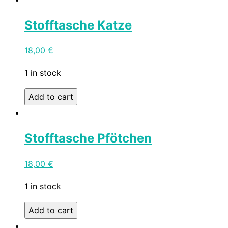
Stofftasche Katze
18,00
€
1 in stock
Add to cart
Stofftasche Pfötchen
18,00
€
1 in stock
Add to cart