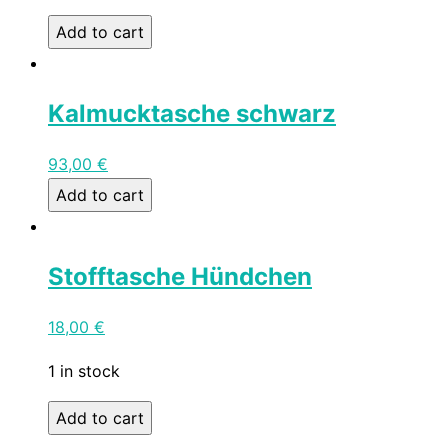
Add to cart
Kalmucktasche schwarz
93,00
€
Add to cart
Stofftasche Hündchen
18,00
€
1 in stock
Add to cart