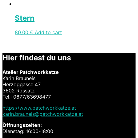
Stern
80,00
€
Add to cart
Hier findest du uns
Atelier Patchworkkatze
Karin Brauneis
Herzoggasse 47
3602 Rossatz
Tel.: 0677/63698477
https://www.patchworkkatze.at
karin.brauneis@patchworkkatze.at
Öffnungszeiten:
Dienstag: 16:00-18:00