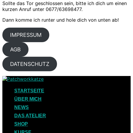
Sollte das Tor geschlossen sein, bitte ich dich um einen
kurzen Anruf unter 0677/63698477.
Dann komme ich runter und hole dich von unten ab!
IMPRESSUM
AGB
DATENSCHUTZ
Skip
to
content
STARTSEITE
ÜBER MICH
NEWS
DAS ATELIER
SHOP
KURSE