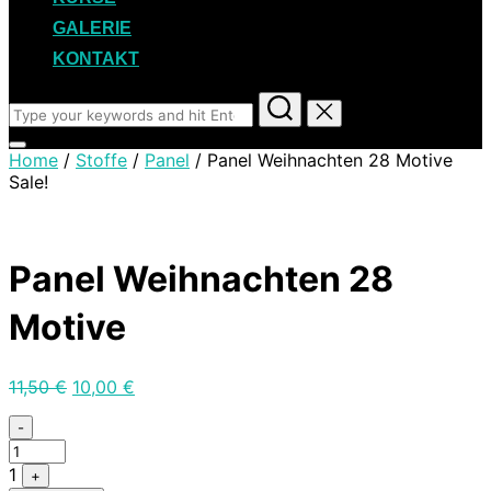
GALERIE
KONTAKT
Search
for:
Toggle
Home
/
Stoffe
/
Panel
/ Panel Weihnachten 28 Motive
sidebar
Sale!
&
navigation
Panel Weihnachten 28
Motive
11,50
€
10,00
€
Quantity
-
1
+