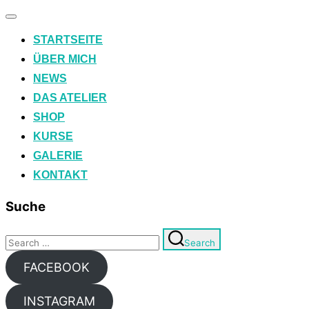
Toggle
navigation
STARTSEITE
ÜBER MICH
NEWS
DAS ATELIER
SHOP
KURSE
GALERIE
KONTAKT
Suche
Search
Search
for:
FACEBOOK
INSTAGRAM