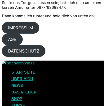
Sollte das Tor geschlossen sein, bitte ich dich um einen
kurzen Anruf unter 0677/63698477.
Dann komme ich runter und hole dich von unten ab!
IMPRESSUM
AGB
DATENSCHUTZ
Skip
to
content
STARTSEITE
ÜBER MICH
NEWS
DAS ATELIER
SHOP
KURSE