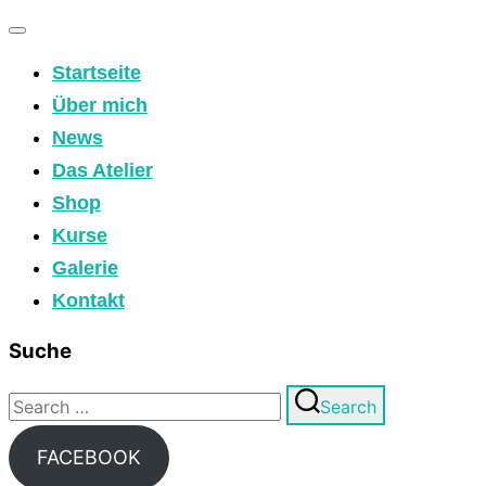
Toggle
Startseite
navigation
Über mich
News
Das Atelier
Shop
Kurse
Galerie
Kontakt
Suche
Search
Search
for:
FACEBOOK