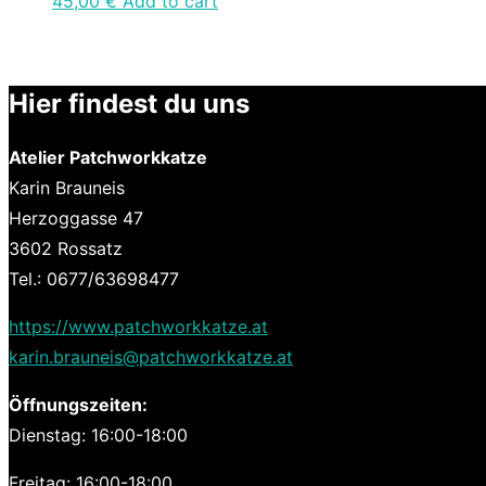
45,00
€
Add to cart
Hier findest du uns
Atelier Patchworkkatze
Karin Brauneis
Herzoggasse 47
3602 Rossatz
Tel.: 0677/63698477
https://www.patchworkkatze.at
karin.brauneis@patchworkkatze.at
Öffnungszeiten:
Dienstag: 16:00-18:00
Freitag: 16:00-18:00