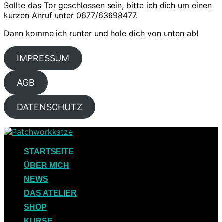
Sollte das Tor geschlossen sein, bitte ich dich um einen
kurzen Anruf unter 0677/63698477.
Dann komme ich runter und hole dich von unten ab!
IMPRESSUM
AGB
DATENSCHUTZ
Skip
to
content
STARTSEITE
ÜBER MICH
NEWS
DAS ATELIER
SHOP
KURSE