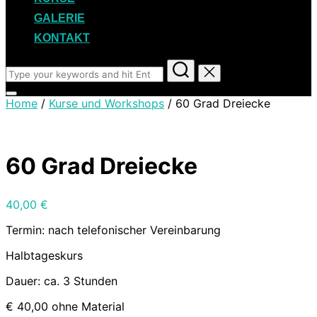
GALERIE
KONTAKT
Search
for:
Toggle
Home
/
Kurse und Workshops
/ 60 Grad Dreiecke
sidebar
&
navigation
60 Grad Dreiecke
40,00
€
Termin: nach telefonischer Vereinbarung
Halbtageskurs
Dauer: ca. 3 Stunden
€ 40,00 ohne Material