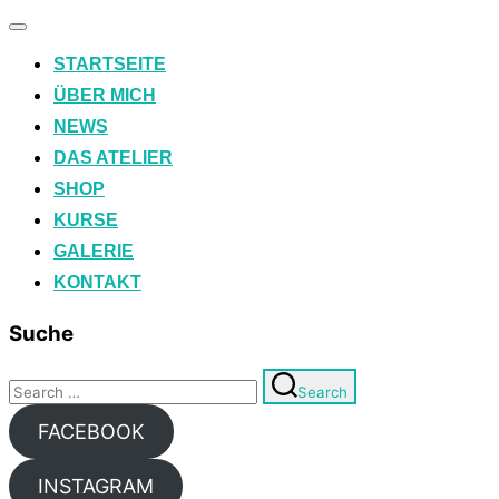
Toggle
navigation
STARTSEITE
ÜBER MICH
NEWS
DAS ATELIER
SHOP
KURSE
GALERIE
KONTAKT
Suche
Search
Search
for:
FACEBOOK
INSTAGRAM