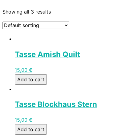
Showing all 3 results
Tasse Amish Quilt
15,00
€
Add to cart
Tasse Blockhaus Stern
15,00
€
Add to cart