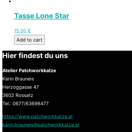
Tasse Lone Star
15,00
€
Add to cart
Hier findest du uns
Atelier Patchworkkatze
Karin Brauneis
Herzoggasse 47
3602 Rossatz
Tel.: 0677/63698477
https://www.patchworkkatze.at
karin.brauneis@patchworkkatze.at