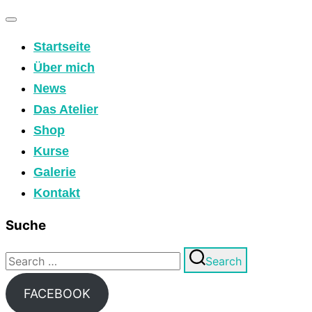
Toggle
Startseite
navigation
Über mich
News
Das Atelier
Shop
Kurse
Galerie
Kontakt
Suche
Search
Search
for:
FACEBOOK