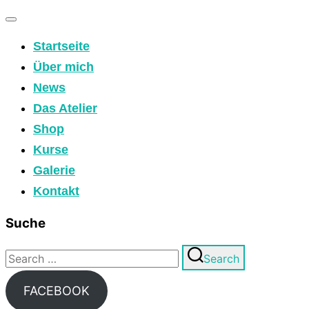
Toggle
Startseite
navigation
Über mich
News
Das Atelier
Shop
Kurse
Galerie
Kontakt
Suche
Search
Search
for:
FACEBOOK