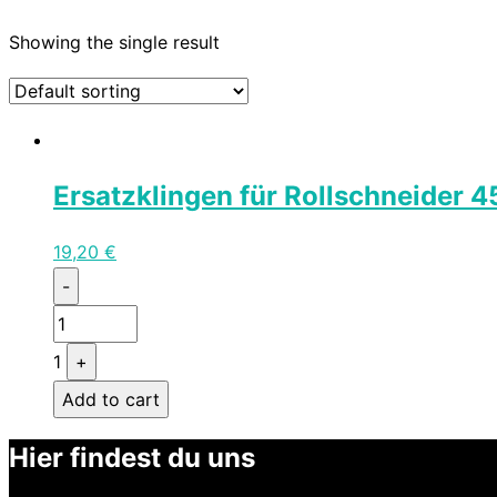
Showing the single result
Ersatzklingen für Rollschneider
19,20
€
Quantity
-
1
+
Add to cart
Hier findest du uns