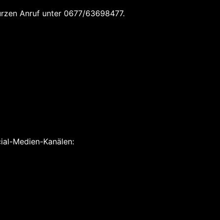
kurzen Anruf unter 0677/63698477.
cial-Medien-Kanälen: