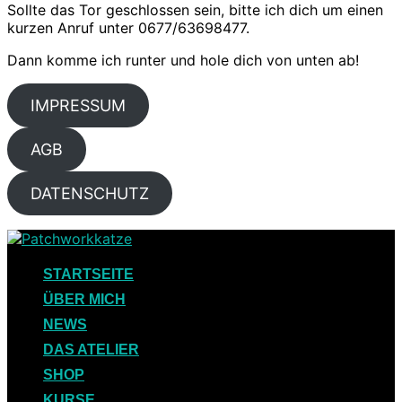
Sollte das Tor geschlossen sein, bitte ich dich um einen
kurzen Anruf unter 0677/63698477.
Dann komme ich runter und hole dich von unten ab!
IMPRESSUM
AGB
DATENSCHUTZ
Skip
to
content
STARTSEITE
ÜBER MICH
NEWS
DAS ATELIER
SHOP
KURSE