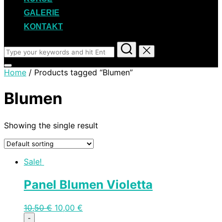
GALERIE
KONTAKT
Search
for:
Toggle
Home
/ Products tagged “Blumen”
sidebar
&
navigation
Blumen
Showing the single result
Sale!
Panel Blumen Violetta
10,50
€
10,00
€
Quantity
-